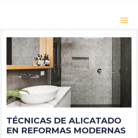
Ir
Navegación
MAIN
al
de
MENU
contenido
entradas
TÉCNICAS DE ALICATADO
EN REFORMAS MODERNAS