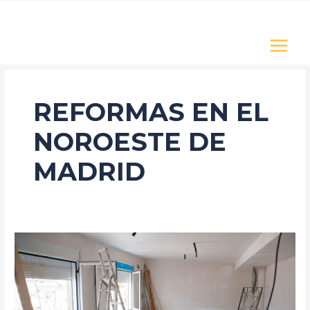
Ir
MAIN
al
MENU
contenido
REFORMAS EN EL
NOROESTE DE
MADRID
Antes
de
reformar
un
chalet,