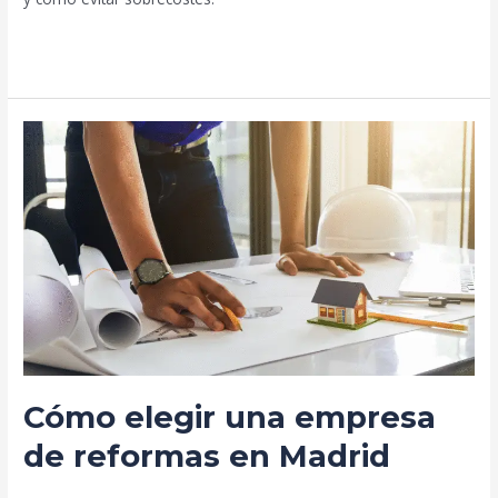
Leer más »
Cómo
elegir
una
empresa
de
reformas
en
Madrid
Cómo elegir una empresa
de reformas en Madrid
Deja un comentario
/
Blog
/
prorenova.es