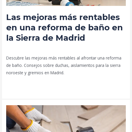
baño
en
Las mejoras más rentables
la
Sierra
en una reforma de baño en
de
la Sierra de Madrid
Madrid
Deja un comentario
/
Blog
/
prorenova.es
Descubre las mejoras más rentables al afrontar una reforma
de baño. Consejos sobre duchas, aislamientos para la sierra
noroeste y gremios en Madrid.
Leer más »
¿Construir
o
reformar?
Claves