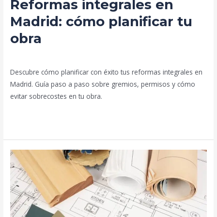
Reformas integrales en
Madrid: cómo planificar tu
obra
Deja un comentario
/
Blog
/
prorenova.es
Descubre cómo planificar con éxito tus reformas integrales en
Madrid. Guía paso a paso sobre gremios, permisos y cómo
evitar sobrecostes en tu obra.
Leer más »
Reformas
en
Madrid:
qué
saber
antes