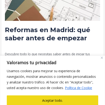
de
empezar
Reformas en Madrid: qué
saber antes de empezar
Deja un comentario
/
Blog
/
prorenova.es
Descubre todo lo que necesitas saber antes de iniciar tus
reformas en Madrid. Guía sobre gremios, instalaciones y cómo
Valoramos tu privacidad
elegir a tu empresa ideal sin estrés.
Usamos cookies para mejorar su experiencia de
navegación, mostrar anuncios o contenido personalizados
Leer más »
y analizar nuestro tráfico. Al hacer clic en "Aceptar todo",
usted acepta nuestro uso de cookies.
Política de Cookie
Aceptar todo.