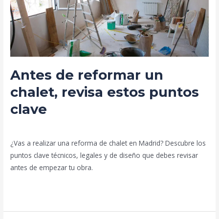
revisa
estos
puntos
clave
Antes de reformar un
chalet, revisa estos puntos
clave
Deja un comentario
/
Blog
/
prorenova.es
¿Vas a realizar una reforma de chalet en Madrid? Descubre los
puntos clave técnicos, legales y de diseño que debes revisar
antes de empezar tu obra.
Leer más »