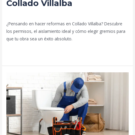
Collado Villalba
Deja un comentario
/
Blog
/
prorenova.es
¿Pensando en hacer reformas en Collado Villalba? Descubre
los permisos, el aislamiento ideal y cómo elegir gremios para
que tu obra sea un éxito absoluto.
Leer más »
Las
mejoras
más
rentables
en
una
reforma
de