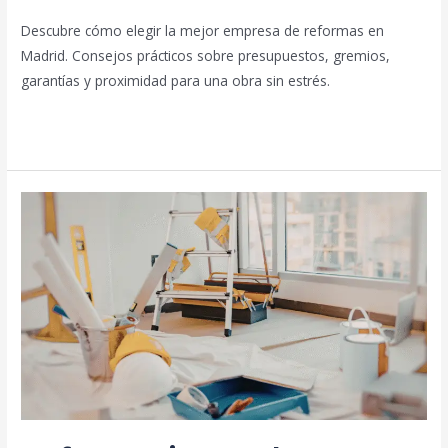
Descubre cómo elegir la mejor empresa de reformas en
Madrid. Consejos prácticos sobre presupuestos, gremios,
garantías y proximidad para una obra sin estrés.
Leer más »
Reformas
integrales
en
Madrid:
cómo
planificar
tu
obra