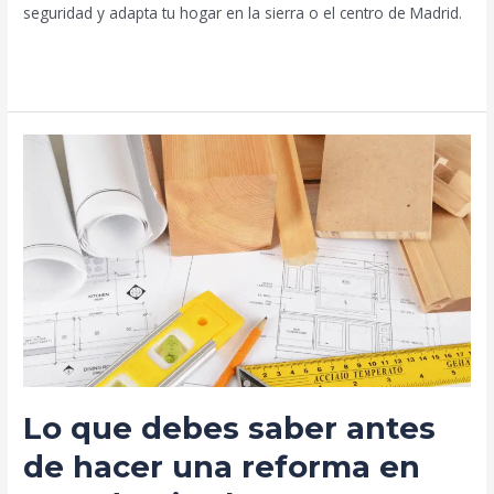
seguridad y adapta tu hogar en la sierra o el centro de Madrid.
Leer más »
Lo
que
debes
saber
antes
de
hacer
una
reforma
en
Lo que debes saber antes
Collado
Villalba
de hacer una reforma en