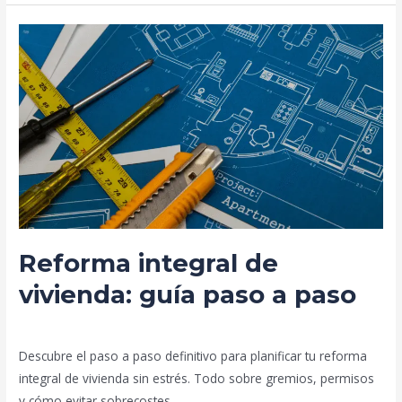
Reforma
integral
de
vivienda:
guía
paso
a
paso
Reforma integral de
vivienda: guía paso a paso
Deja un comentario
/
Blog
/
prorenova.es
Descubre el paso a paso definitivo para planificar tu reforma
integral de vivienda sin estrés. Todo sobre gremios, permisos
y cómo evitar sobrecostes.