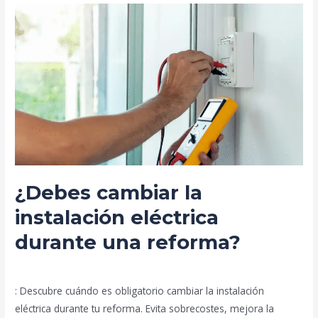
¿Debes
cambiar
la
instalación
eléctrica
durante
una
reforma?
¿Debes cambiar la
instalación eléctrica
durante una reforma?
Deja un comentario
/
Blog
/
prorenova.es
: Descubre cuándo es obligatorio cambiar la instalación
eléctrica durante tu reforma. Evita sobrecostes, mejora la