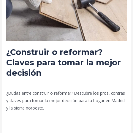
para
tomar
la
mejor
decisión
¿Construir o reformar?
Claves para tomar la mejor
decisión
Deja un comentario
/
Blog
/
prorenova.es
¿Dudas entre construir o reformar? Descubre los pros, contras
y claves para tomar la mejor decisión para tu hogar en Madrid
y la sierra noroeste.
Leer más »