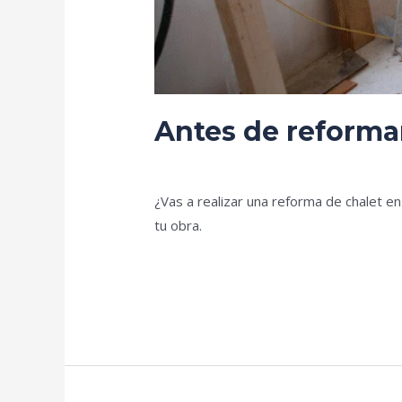
Antes de reformar
Deja un comentario
/
Blog
/
prorenova.
¿Vas a realizar una reforma de chalet e
tu obra.
Leer más »