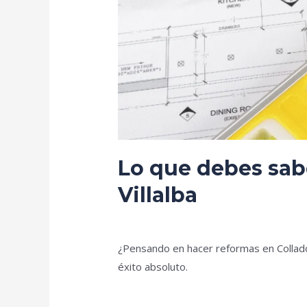
Lo que debes sab
Villalba
Deja un comentario
/
Blog
/
prorenova.
¿Pensando en hacer reformas en Collado 
éxito absoluto.
Leer más »