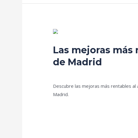
Las
mejoras
Las mejoras más r
más
rentables
de Madrid
en
Deja un comentario
/
Blog
/
prorenova.
una
reforma
Descubre las mejoras más rentables al 
de
Madrid.
baño
en
Leer más »
la
Sierra
de