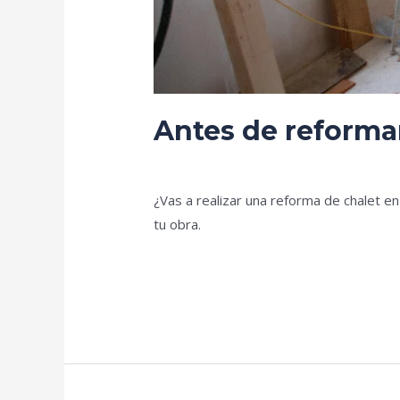
Antes de reformar
Deja un comentario
/
Blog
/
prorenova.
¿Vas a realizar una reforma de chalet e
tu obra.
Leer más »