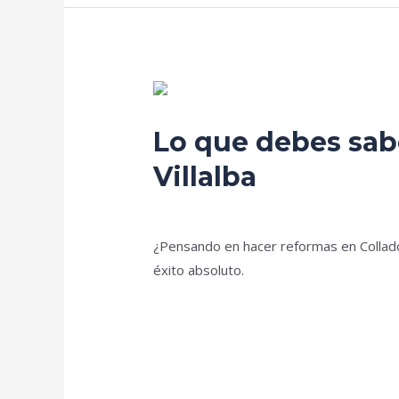
Lo
que
Lo que debes sab
debes
saber
Villalba
antes
Deja un comentario
/
Blog
/
prorenova.
de
hacer
¿Pensando en hacer reformas en Collado 
una
éxito absoluto.
reforma
en
Leer más »
Collado
Villalba