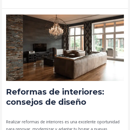
Reformas
de
interiores:
consejos
de
diseño
Reformas de interiores:
consejos de diseño
Deja un comentario
/
Blog
/
prorenova.es
Realizar reformas de interiores es una excelente oportunidad
para renovar, modernizar y adaptar tu hogar a nuevas