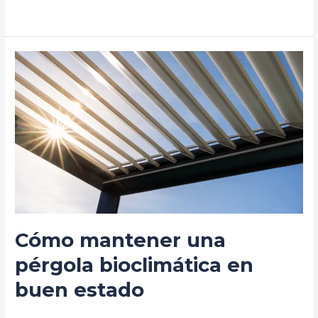
Leer más »
Cómo
mantener
una
pérgola
bioclimática
en
buen
estado
Cómo mantener una
pérgola bioclimática en
buen estado
Deja un comentario
/
Blog
/
prorenova.es