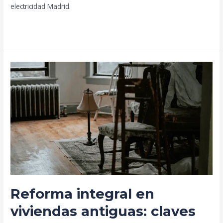
electricidad Madrid.
Leer más »
Reforma
integral
en
viviendas
antiguas:
claves
fundamentales
Reforma integral en
viviendas antiguas: claves