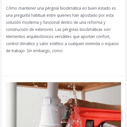
Cómo mantener una pérgola bioclimática en buen estado es
una pregunta habitual entre quienes han apostado por esta
solución moderna y funcional dentro de una reforma y
construcción de exteriores. Las pérgolas bioclimáticas son
elementos arquitectónicos versátiles que aportan confort,
control climático y valor estético a cualquier vivienda o espacio
de trabajo. Sin embargo, como
Leer más »
Fontanería
en
reformas:
errores
a
evitar