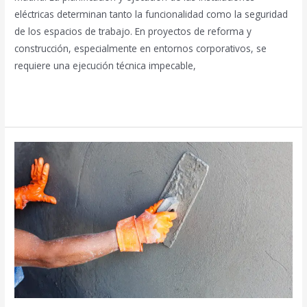
eléctricas determinan tanto la funcionalidad como la seguridad
de los espacios de trabajo. En proyectos de reforma y
construcción, especialmente en entornos corporativos, se
requiere una ejecución técnica impecable,
Leer más »
¿Qué
implica
un
trabajo
de
albañilería
profesional?