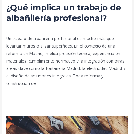
¿Qué implica un trabajo de
albañilería profesional?
Deja un comentario
/
Blog
/
prorenova.es
Un trabajo de albañilería profesional es mucho más que
levantar muros o alisar superficies. En el contexto de una
reforma en Madrid, implica precisión técnica, experiencia en
materiales, cumplimiento normativo y la integración con otras
áreas clave como la fontanería Madrid, la electricidad Madrid y
el diseño de soluciones integrales. Toda reforma y
construcción de
Leer más »
¿Es
posible