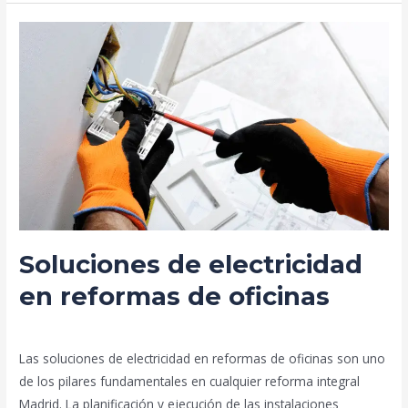
Soluciones
de
electricidad
en
reformas
de
oficinas
Soluciones de electricidad
en reformas de oficinas
Deja un comentario
/
Blog
/
prorenova.es
Las soluciones de electricidad en reformas de oficinas son uno
de los pilares fundamentales en cualquier reforma integral
Madrid. La planificación y ejecución de las instalaciones