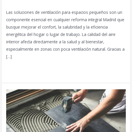
Deja un comentario
/
Blog
/
prorenova.es
Las soluciones de ventilación para espacios pequeños son un
componente esencial en cualquier reforma integral Madrid que
busque mejorar el confort, la salubridad y la eficiencia
energética del hogar o lugar de trabajo. La calidad del aire
interior afecta directamente a la salud y al bienestar,
especialmente en zonas con poca ventilación natural. Gracias a
[…]
Leer más »
Alicatados
en
Madrid:
estilos
y
materiales