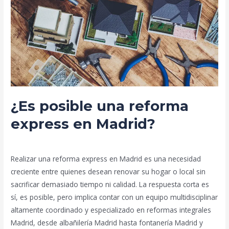
una
reforma
express
en
Madrid?
¿Es posible una reforma
express en Madrid?
Deja un comentario
/
Blog
/
prorenova.es
Realizar una reforma express en Madrid es una necesidad
creciente entre quienes desean renovar su hogar o local sin
sacrificar demasiado tiempo ni calidad. La respuesta corta es
sí, es posible, pero implica contar con un equipo multidisciplinar
altamente coordinado y especializado en reformas integrales
Madrid, desde albañilería Madrid hasta fontanería Madrid y